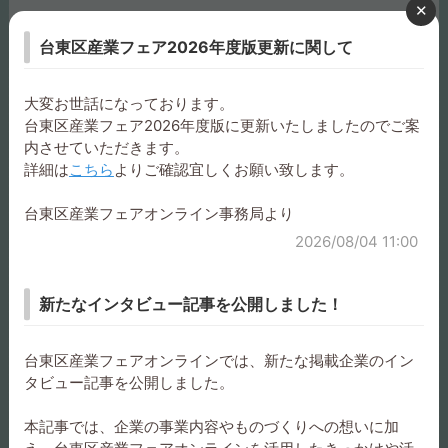
電話番号
台東区産業フェア2026年度版更新に関して
お問い合わせ
大変お世話になっております。
メールアドレス
台東区産業フェア2026年度版に更新いたしましたのでご案
内させていただきます。
お問い合わせ
詳細は
こちら
よりご確認宜しくお願い致します。
担当者名
台東区産業フェアオンライン事務局より
2026/08/04 11:00
鈴木知明
カテゴリ
新たなインタビュー記事を公開しました！
ライフスタイル
台東区産業フェアオンラインでは、新たな掲載企業のイン
タビュー記事を公開しました。
業種
本記事では、企業の事業内容やものづくりへの想いに加
デザイン業、IT、システム関連