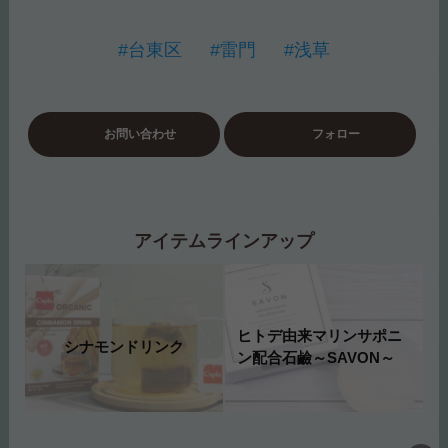
#台東区
#雷門
#浅草
お問い合わせ
フォロー
アイテムラインアップ
ヒトデ由来マリンサポニ
シナモンドリンク
ン配合石鹼～SAVON～