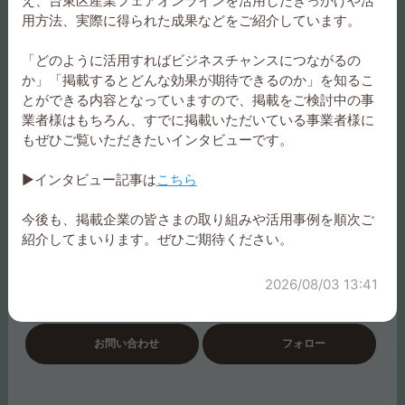
え、台東区産業フェアオンラインを活用したきっかけや活
用方法、実際に得られた成果などをご紹介しています。
特徴
「どのように活用すればビジネスチャンスにつながるの
ビジネス目的の方向け、ソリューション提供、働き方改
か」「掲載するとどんな効果が期待できるのか」を知るこ
革、社会貢献、地域活性化、お気軽にご相談ください
とができる内容となっていますので、掲載をご検討中の事
業者様はもちろん、すでに掲載いただいている事業者様に
もぜひご覧いただきたいインタビューです。
ホームページ
https://tns.co.jp/#1
▶インタビュー記事は
こちら
今後も、掲載企業の皆さまの取り組みや活用事例を順次ご
所在地
紹介してまいります。ぜひご期待ください。
111-0034
東京都 台東区 雷門 2-19-13 浅草駅前ビル6F
2026/08/03 13:41
お問い合わせ
フォロー