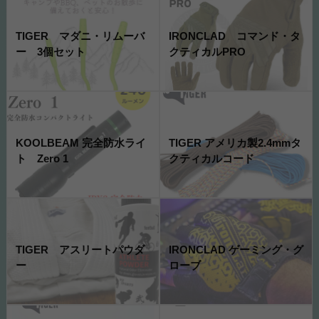
TIGER マダニ・リムーバ
IRONCLAD コマンド・タ
ー 3個セット
クティカルPRO
KOOLBEAM 完全防水ライ
TIGER アメリカ製2.4mmタ
ト Zero 1
クティカルコード
TIGER アスリートパウダ
IRONCLAD ゲーミング・グ
ー
ローブ