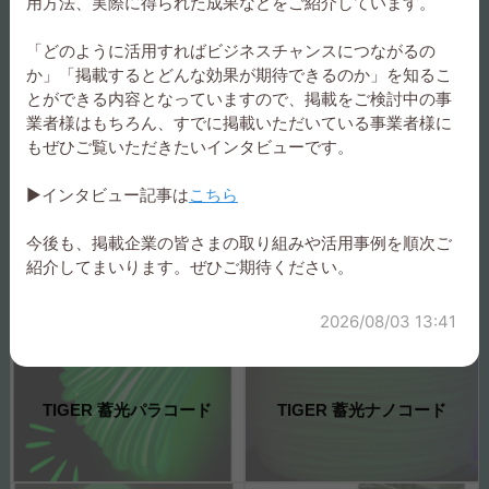
用方法、実際に得られた成果などをご紹介しています。
「どのように活用すればビジネスチャンスにつながるの
TIGER パラコード製作キッ
TIGER パラコード製作キッ
か」「掲載するとどんな効果が期待できるのか」を知るこ
ト マルチホルダー
ト ショルダーストラップ
とができる内容となっていますので、掲載をご検討中の事
業者様はもちろん、すでに掲載いただいている事業者様に
もぜひご覧いただきたいインタビューです。
▶インタビュー記事は
こちら
TIGER パラコード製作キッ
TIGER パラコード５
今後も、掲載企業の皆さまの取り組みや活用事例を順次ご
ト ショルダーストラップ
Mx4mm
紹介してまいります。ぜひご期待ください。
2026/08/03 13:41
TIGER 蓄光パラコード
TIGER 蓄光ナノコード