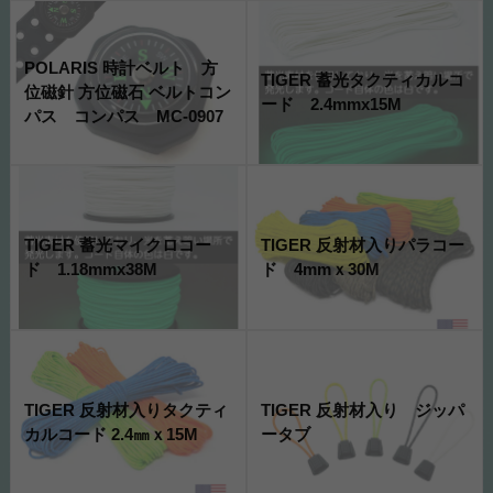
POLARIS 時計ベルト 方
TIGER 蓄光タクティカルコ
位磁針 方位磁石 ベルトコン
ード 2.4mmx15M
パス コンパス MC-0907
TIGER 蓄光マイクロコー
TIGER 反射材入りパラコー
ド 1.18mmx38M
ド 4mmｘ30M
TIGER 反射材入りタクティ
TIGER 反射材入り ジッパ
カルコード 2.4㎜ｘ15M
ータブ