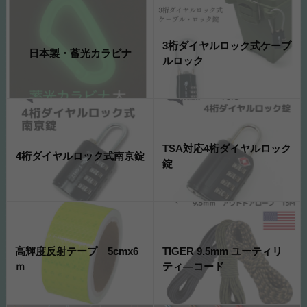
3桁ダイヤルロック式ケーブ
日本製・蓄光カラビナ
ルロック
TSA対応4桁ダイヤルロック
4桁ダイヤルロック式南京錠
錠
高輝度反射テープ 5cmx6
TIGER 9.5mm ユーティリ
ｍ
ティ―コード