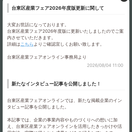
台東区産業フェア2026年度版更新に関して
FIRE-FOX 赤外線センサー
パラコード・シューレー
大変お世話になっております。
付ヘッドランプ・赤白切替
ス 120cm
台東区産業フェア2026年度版に更新いたしましたのでご案
内させていただきます。
詳細は
こちら
よりご確認宜しくお願い致します。
台東区産業フェアオンライン事務局より
日本製ダブル・コードロッ
KOOLBEAM 赤色LEDラ
2026/08/04 11:00
ク
イト
新たなインタビュー記事を公開しました！
台東区産業フェアオンラインでは、新たな掲載企業のイン
タビュー記事を公開しました。
TIGER シークレット・キー
TIGER パラコード製作キッ
ケース
ト マルチホルダー
本記事では、企業の事業内容やものづくりへの想いに加
え、台東区産業フェアオンラインを活用したきっかけや活