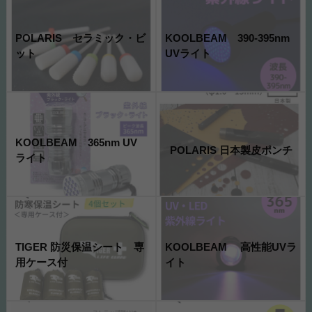
POLARIS セラミック・ビ
KOOLBEAM 390-395nm
ット
UVライト
KOOLBEAM 365nm UV
POLARIS 日本製皮ポンチ
ライト
TIGER 防災保温シート 専
KOOLBEAM 高性能UVラ
用ケース付
イト