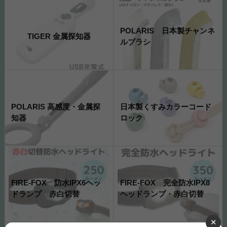
POLARIS 日本製チャンネ
TIGER 金属探知器
ルブラシ
POLARIS 高感度・金属探
日本製くすみカラーコード
知器
ロック
FIRE-FOX 防水IPX6ヘッ
FIRE-FOX 完全防水IPX8
ドランプ 赤白切替
ヘッドランプ・赤白切替