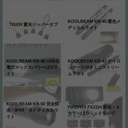
KOOLBEAM KB-45 暖色メ
TIGER 蓄光ジッパータブ
ディカルライト
KOOLBEAM KB-46 USB充
KOOLBEAM KB-47 ナイロ
電式マックスパワーLEDラ
ンケース付きミニストリー
イト
ムライト
KOOLBEAM KB-50 完全防
FIREFOX FX2114 防水・４
水・IPX8 タクティカルラ
カラーLEDヘッドランプ
イト