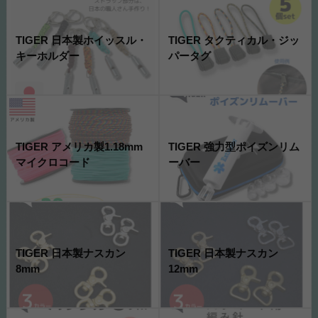
TIGER 日本製ホイッスル・
TIGER タクティカル・ジッ
キーホルダー
パータグ
TIGER アメリカ製1.18mm
TIGER 強力型ポイズンリム
マイクロコード
ーバー
TIGER 日本製ナスカン
TIGER 日本製ナスカン
8mm
12mm