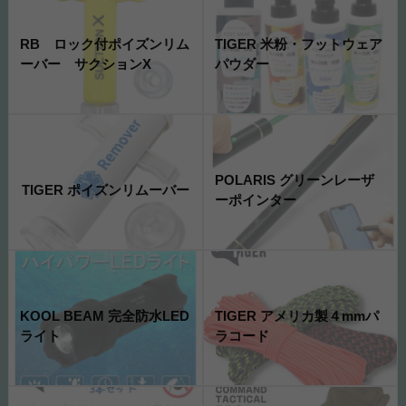
RB ロック付ポイズンリム
TIGER 米粉・フットウェア
ーバー サクションX
パウダー
POLARIS グリーンレーザ
TIGER ポイズンリムーバー
ーポインター
KOOL BEAM 完全防水LED
TIGER アメリカ製４mmパ
ライト
ラコード