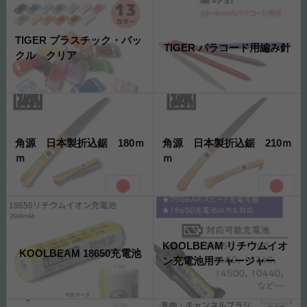
TIGER プラスチック・バッ
TIGER パラコード用編み針
クル クリア
角源 日本製折込鋸 180ｍ
角源 日本製折込鋸 210ｍ
ｍ
ｍ
KOOLBEAM リチウムイオ
KOOLBEAM 18650充電池
ン充電池用チャージャー