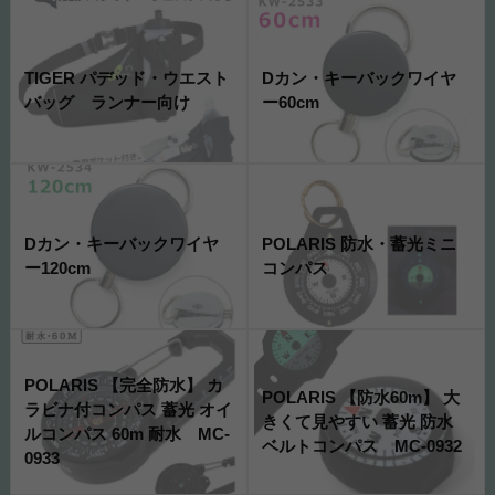
TIGER パデッド・ウエスト
Dカン・キーバックワイヤ
バッグ ランナー向け
ー60cm
Dカン・キーバックワイヤ
POLARIS 防水・蓄光ミニ
ー120cm
コンパス
POLARIS 【完全防水】 カ
POLARIS 【防水60m】 大
ラビナ付コンパス 蓄光 オイ
きくて見やすい 蓄光 防水
ルコンパス 60m 耐水 MC-
ベルトコンパス MC-0932
0933