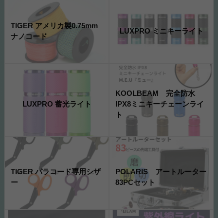
TIGER アメリカ製0.75mm
LUXPRO ミニキーライト
ナノコード
KOOLBEAM 完全防水
LUXPRO 蓄光ライト
IPX8ミニキーチェーンライ
ト
TIGER パラコード専用シザ
POLARIS アートルーター
ー
83PCセット