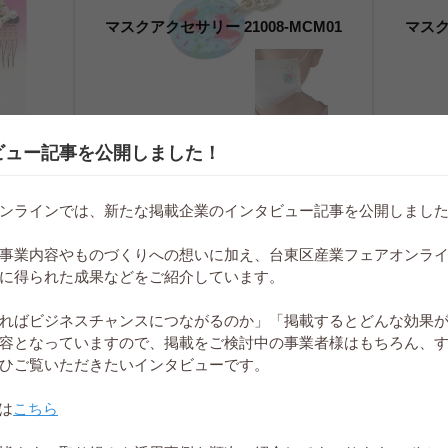
マスクアクセサリー 21008-MCM01
マスク
ビュー記事を公開しました！
ンラインでは、新たな掲載企業のインタビュー記事を公開しまし
01-2P
マスクアクセサリー 21009-MCM01-2P
マスクアク
事業内容やものづくりへの想いに加え、台東区産業フェアオンラ
に得られた成果などをご紹介しています。
ればビジネスチャンスにつながるのか」「掲載するとどんな効果
容となっていますので、掲載をご検討中の事業者様はもちろん、
ひご覧いただきたいインタビューです。
は
こちら
BD05
マスクアクセサリー 21001-MCM01
マスクアク