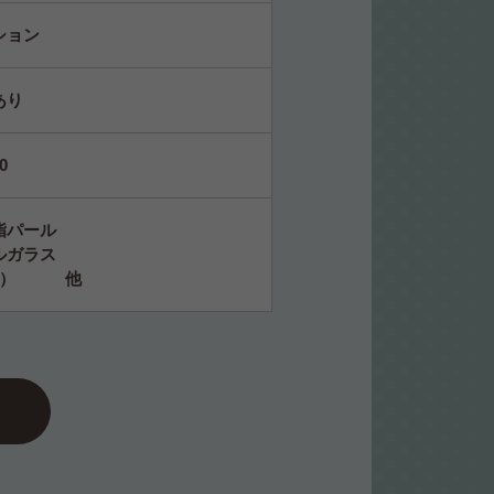
ション
あり
0
脂パール
ルガラス
キ付） 他