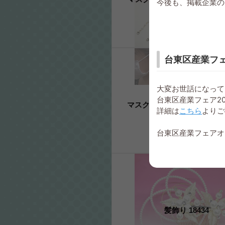
今後も、掲載企業の
台東区産業フェ
大変お世話になって
台東区産業フェア2
マスクアクセサリー 21002-M
詳細は
こちら
よりご
台東区産業フェアオ
髪飾り 18434