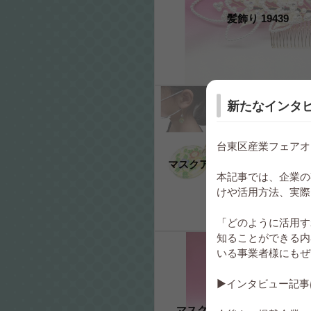
髪飾り 19439
新たなインタ
台東区産業フェアオ
マスクアクセサリー 21010-MCM
本記事では、企業の
けや活用方法、実際
「どのように活用す
知ることができる内
いる事業者様にもぜ
▶インタビュー記事
マスクアクセサリー 20039-M