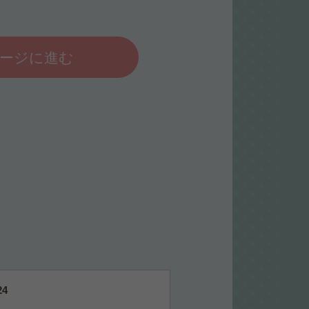
。
ージに進む
24