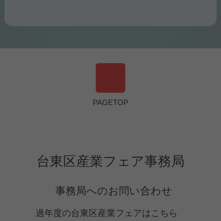
美を結ぶ むすびの ～MUSUBINO～