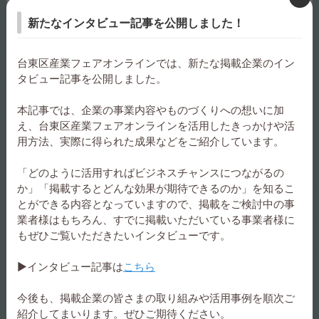
新たなインタビュー記事を公開しました！
台東区産業フェアオンラインでは、新たな掲載企業のイン
タビュー記事を公開しました。
髪飾り 18216
髪飾り 18217
本記事では、企業の事業内容やものづくりへの想いに加
え、台東区産業フェアオンラインを活用したきっかけや活
用方法、実際に得られた成果などをご紹介しています。
「どのように活用すればビジネスチャンスにつながるの
か」「掲載するとどんな効果が期待できるのか」を知るこ
髪飾り 18218
髪飾り 18223
とができる内容となっていますので、掲載をご検討中の事
業者様はもちろん、すでに掲載いただいている事業者様に
もぜひご覧いただきたいインタビューです。
▶インタビュー記事は
こちら
今後も、掲載企業の皆さまの取り組みや活用事例を順次ご
髪飾り 18228
髪飾り 18229
紹介してまいります。ぜひご期待ください。